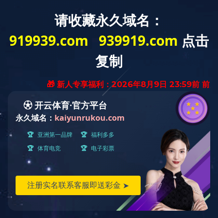
欢迎访问 hth网页版·（中国）官方网站 官方网站
网