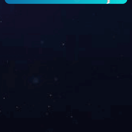
网站首页
公司简介
产品中心
设备工艺
地址：潍坊滨海开发区珠江西四街01777号（北海支路与珠江西四街
工作时间：周一至周五早8:00-下午17:30 网址：www.knownu
版权所有：hth网页版·（中国）官方网站
备案号：鲁ICP备16031612号-