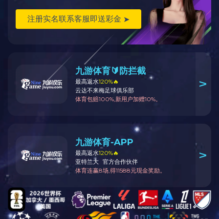
滨海机械
PRODUCTS
hth网页版·（中国）官方网站
标志杆系列
电缆桥架系列
格栅系列