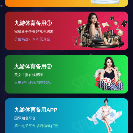
上一篇：
第一篇