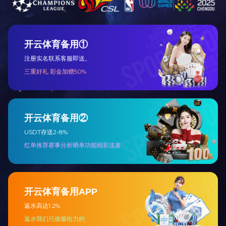
管塔、铁塔系列
太阳能光伏支架
标志
公路护栏
咨询热线:
13863631588
在线咨询
标志