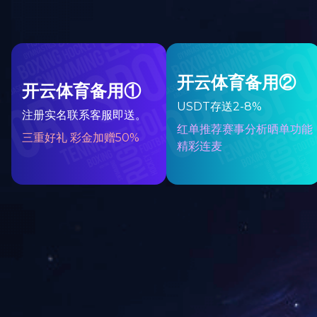
滨海机械
PRODUCTS
hth网页版·（中国）官方网站
标志杆系列
电缆桥架系列
格栅系列