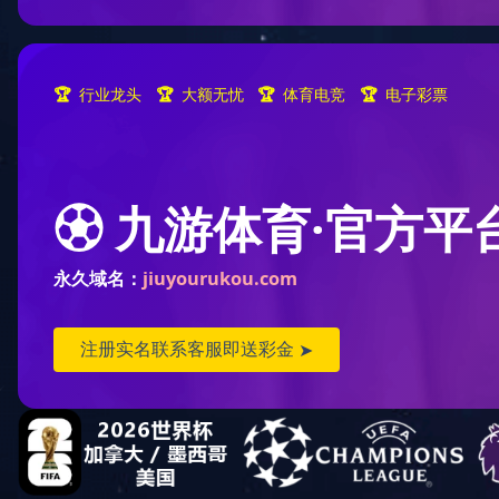
hth网页版·（中国）官方网站
/ 202202