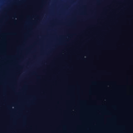
hth网页版·（中国）官方网站