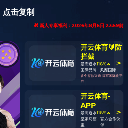
咨询热线： 13863631588
艺
资质荣誉
新闻中心
hth网页版·（中
国）官方网站