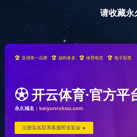
欢迎访问 hth网页版·（中国）官方网站 官方网站