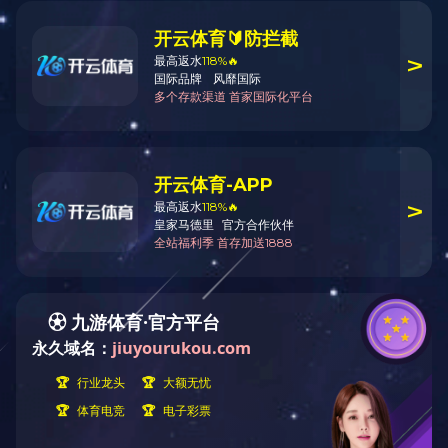
hth网页版·（中国）官方网站
/ 2022021816281260