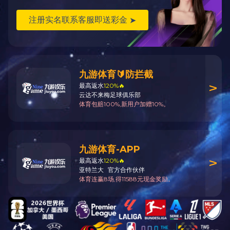
滨海机械
PRODUCTS
hth网页版·（中国）官方网站
标志杆系列
电缆桥架系列
格栅系列