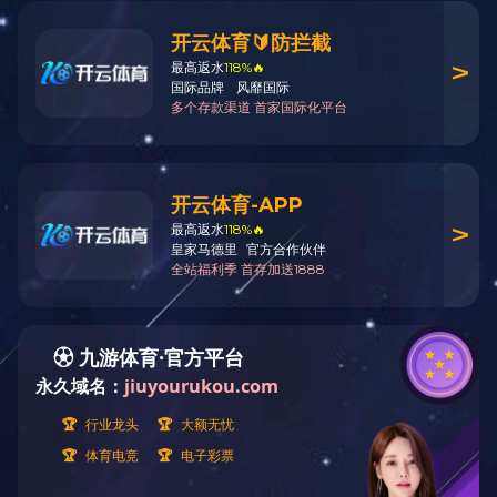
设备工艺
/ 20220218162812531